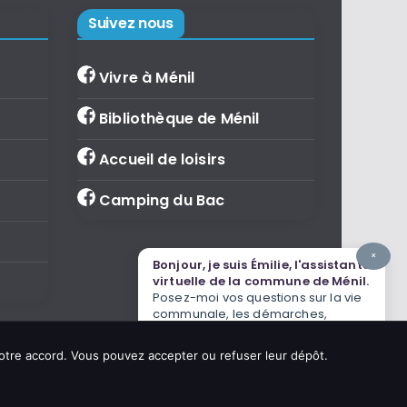
Suivez nous
Vivre à Ménil
Bibliothèque de Ménil
Accueil de loisirs
Camping du Bac
×
Bonjour, je suis Émilie, l'assistante
virtuelle de la commune de Ménil.
Posez-moi vos questions sur la vie
communale, les démarches,
l'agenda ou le tourisme.
votre accord. Vous pouvez accepter ou refuser leur dépôt.
IA