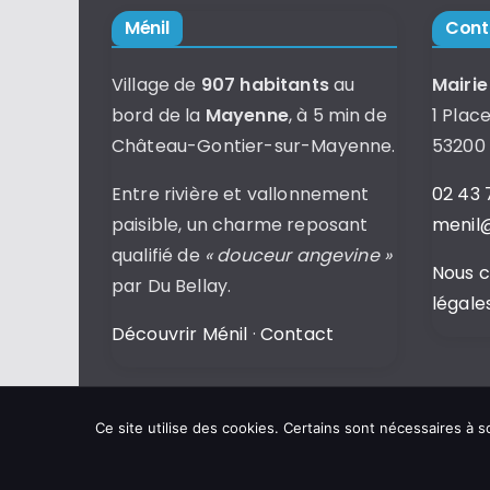
Ménil
Cont
Village de
907 habitants
au
Mairie
bord de la
Mayenne
, à 5 min de
1 Place
Château-Gontier-sur-Mayenne.
53200
Entre rivière et vallonnement
02 43 
paisible, un charme reposant
menil@
qualifié de
« douceur angevine »
Nous 
par Du Bellay.
légale
Découvrir Ménil
·
Contact
Ce site utilise des cookies. Certains sont nécessaires à
Copyright © 2026
Commune de Ménil
.