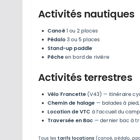
Activités nautiques
Canoë
1 ou 2 places
Pédalo
3 ou 5 places
Stand-up paddle
Pêche
en bord de rivière
Activités terrestres
Vélo Francette
(V43) — itinéraire cy
Chemin de halage
— balades à pied,
Location de VTC
à l’accueil du camp
Traversée en Bac
— dernier bac à t
Tous les
tarifs locations
(canoë, pédalo, paddl