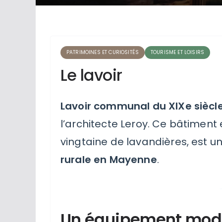
PATRIMOINES ET CURIOSITÉS
TOURISME ET LOISIRS
Le lavoir
Lavoir communal du XIXe siècl
l’architecte Leroy. Ce bâtiment 
vingtaine de lavandières, est u
rurale en Mayenne
.
Un équipement mode