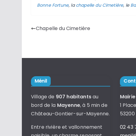
Bonne Fortune
, la
chapelle du Cimetière
, le
Ba
Chapelle du Cimetière
Ménil
Cont
Village de
907 habitants
au
Mairie
bord de la
Mayenne
, à 5 min de
1 Place
Château-Gontier-sur-Mayenne.
53200
Entre rivière et vallonnement
02 43 
paisible, un charme reposant
menil@