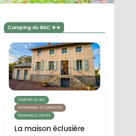
Camping du BAC ★★
CAMPING DU BAC
PATRIMOINES ET CURIOSITÉS
TOURISME ET LOISIRS
La maison éclusière