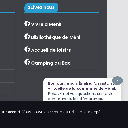
Suivez nous
Vivre à Ménil
Bibliothèque de Ménil
Accueil de loisirs
Camping du Bac
×
Bonjour, je suis Émilie, l'assistante
virtuelle de la commune de Ménil.
Posez-moi vos questions sur la vie
communale, les démarches,
l'agenda ou le tourisme.
votre accord. Vous pouvez accepter ou refuser leur dépôt.
IA