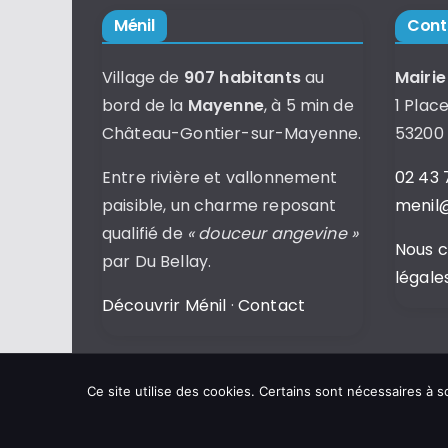
Ménil
Cont
Village de
907 habitants
au
Mairie
bord de la
Mayenne
, à 5 min de
1 Place
Château-Gontier-sur-Mayenne.
53200
Entre rivière et vallonnement
02 43 
paisible, un charme reposant
menil@
qualifié de
« douceur angevine »
Nous 
par Du Bellay.
légale
Découvrir Ménil
·
Contact
Ce site utilise des cookies. Certains sont nécessaires à
Copyright © 2026
Commune de Ménil
.