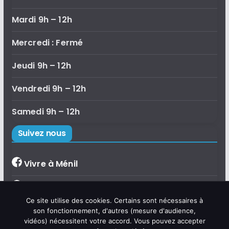
Mardi 9h – 12h
Mercredi : Fermé
Jeudi 9h – 12h
Vendredi 9h – 12h
Samedi 9h – 12h
Suivez nous
Vivre à Ménil
Bibliothèque de Ménil
×
Ce site utilise des cookies. Certains sont nécessaires à
Bonjour, je suis Émilie, l'assistante
Accueil de loisirs
son fonctionnement, d'autres (mesure d'audience,
virtuelle de la commune de Ménil.
vidéos) nécessitent votre accord. Vous pouvez accepter
Posez-moi vos questions sur la vie