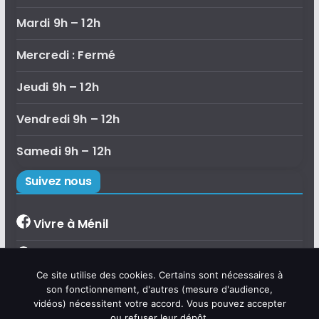
Mardi 9h – 12h
Mercredi : Fermé
Jeudi 9h – 12h
Vendredi 9h – 12h
Samedi 9h – 12h
Suivez nous
Vivre à Ménil
Bibliothèque de Ménil
×
Ce site utilise des cookies. Certains sont nécessaires à
Bonjour, je suis Émilie, l'assistante
Accueil de loisirs
son fonctionnement, d'autres (mesure d'audience,
virtuelle de la commune de Ménil.
vidéos) nécessitent votre accord. Vous pouvez accepter
Posez-moi vos questions sur la vie
communale, les démarches,
ou refuser leur dépôt.