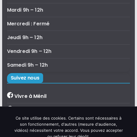
Mardi 9h – 12h
Mercredi : Fermé
Jeudi 9h – 12h
Vendredi 9h – 12h
Samedi 9h – 12h
Suivez nous
Vivre à Ménil
Bibliothèque de Ménil
×
Ce site utilise des cookies. Certains sont nécessaires à
Bonjour, je suis Émilie, l'assistante
Accueil de loisirs
son fonctionnement, d'autres (mesure d'audience,
virtuelle de la commune de Ménil.
vidéos) nécessitent votre accord. Vous pouvez accepter
Posez-moi vos questions sur la vie
communale, les démarches,
ou refuser leur dépôt.