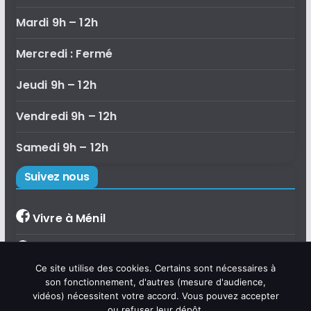
Mardi 9h – 12h
Mercredi : Fermé
Jeudi 9h – 12h
Vendredi 9h – 12h
Samedi 9h – 12h
Suivez nous
Vivre à Ménil
Bibliothèque de Ménil
×
Ce site utilise des cookies. Certains sont nécessaires à
Bonjour, je suis Émilie, l'assistante
Accueil de loisirs
son fonctionnement, d'autres (mesure d'audience,
virtuelle de la commune de Ménil.
vidéos) nécessitent votre accord. Vous pouvez accepter
Posez-moi vos questions sur la vie
communale, les démarches,
ou refuser leur dépôt.