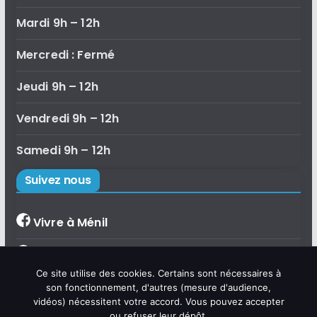
Mardi 9h – 12h
Mercredi : Fermé
Jeudi 9h – 12h
Vendredi 9h – 12h
Samedi 9h – 12h
Suivez nous
Vivre à Ménil
Bibliothèque de Ménil
×
Ce site utilise des cookies. Certains sont nécessaires à
Bonjour, je suis Émilie, l'assistante
Accueil de loisirs
son fonctionnement, d'autres (mesure d'audience,
virtuelle de la commune de Ménil.
vidéos) nécessitent votre accord. Vous pouvez accepter
Posez-moi vos questions sur la vie
communale, les démarches,
ou refuser leur dépôt.