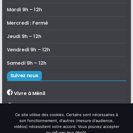
Mardi 9h – 12h
Mercredi : Fermé
Jeudi 9h – 12h
Vendredi 9h – 12h
Samedi 9h – 12h
Suivez nous
Vivre à Ménil
Bibliothèque de Ménil
×
Ce site utilise des cookies. Certains sont nécessaires à
Bonjour, je suis Émilie, l'assistante
Accueil de loisirs
son fonctionnement, d'autres (mesure d'audience,
virtuelle de la commune de Ménil.
vidéos) nécessitent votre accord. Vous pouvez accepter
Posez-moi vos questions sur la vie
communale, les démarches,
ou refuser leur dépôt.