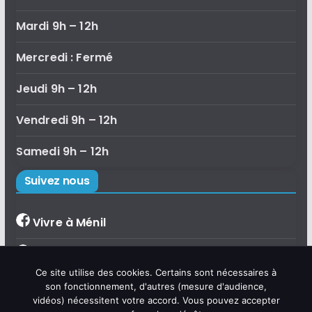
Mardi 9h – 12h
Mercredi : Fermé
Jeudi 9h – 12h
Vendredi 9h – 12h
Samedi 9h – 12h
Suivez nous
Vivre à Ménil
Bibliothèque de Ménil
×
Ce site utilise des cookies. Certains sont nécessaires à
Bonjour, je suis Émilie, l'assistante
Accueil de loisirs
son fonctionnement, d'autres (mesure d'audience,
virtuelle de la commune de Ménil.
vidéos) nécessitent votre accord. Vous pouvez accepter
Posez-moi vos questions sur la vie