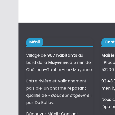
Ménil
Cont
Village de
907 habitants
au
Mairie
bord de la
Mayenne
, à 5 min de
1 Place
Château-Gontier-sur-Mayenne.
53200
Entre rivière et vallonnement
02 43 
paisible, un charme reposant
menil@
qualifié de
« douceur angevine »
Nous 
par Du Bellay.
légale
Découvrir Ménil
·
Contact