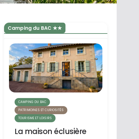
Camping du BAC ★★
CAMPING DU BAC
PATRIMOINES ET CURIOSITÉS
TOURISME ET LOISIRS
La maison éclusière