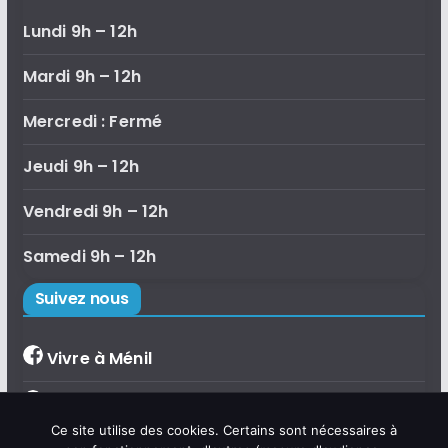
Lundi 9h – 12h
Mardi 9h – 12h
Mercredi : Fermé
Jeudi 9h – 12h
Vendredi 9h – 12h
Samedi 9h – 12h
Suivez nous
Vivre à Ménil
Bibliothèque de Ménil
×
Ce site utilise des cookies. Certains sont nécessaires à
Bonjour, je suis Émilie, l'assistante