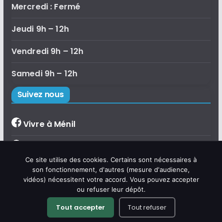
Mercredi : Fermé
Jeudi 9h – 12h
Vendredi 9h – 12h
Samedi 9h – 12h
Suivez nous
Vivre à Ménil
Bibliothèque de Ménil
×
Ce site utilise des cookies. Certains sont nécessaires à
Bonjour, je suis Émilie, l'assistante
Accueil de loisirs
son fonctionnement, d'autres (mesure d'audience,
virtuelle de la commune de Ménil.
vidéos) nécessitent votre accord. Vous pouvez accepter
Posez-moi vos questions sur la vie
communale, les démarches,
Camping du Bac
ou refuser leur dépôt.
l'agenda ou le tourisme.
Tout accepter
Tout refuser
Copyright © 2026
Commune de Ménil
.