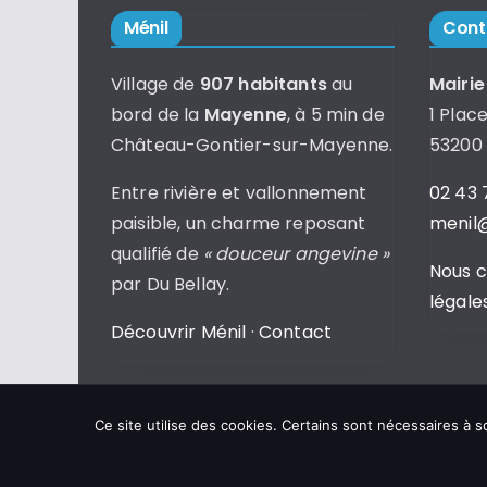
Ménil
Cont
Village de
907 habitants
au
Mairie
bord de la
Mayenne
, à 5 min de
1 Place
Château-Gontier-sur-Mayenne.
53200
Entre rivière et vallonnement
02 43 
paisible, un charme reposant
menil@
qualifié de
« douceur angevine »
Nous 
par Du Bellay.
légale
Découvrir Ménil
·
Contact
Ce site utilise des cookies. Certains sont nécessaires à
Copyright © 2026
Commune de Ménil
.