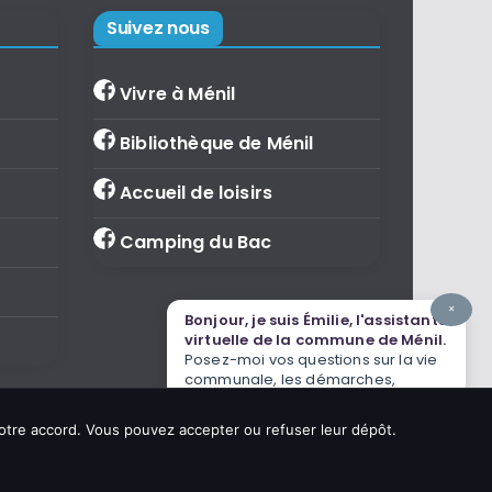
Suivez nous
Vivre à Ménil
Bibliothèque de Ménil
Accueil de loisirs
Camping du Bac
×
Bonjour, je suis Émilie, l'assistante
virtuelle de la commune de Ménil.
Posez-moi vos questions sur la vie
communale, les démarches,
l'agenda ou le tourisme.
votre accord. Vous pouvez accepter ou refuser leur dépôt.
IA